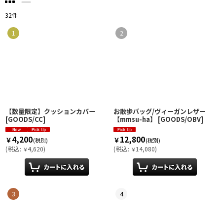
32
件
1
2
【数量限定】クッションカバー
お散歩バッグ/ヴィーガンレザー
[
GOODS/CC
]
【mmsu-ha】
[
GOODS/OBV
]
4,200
12,800
￥
￥
(税別)
(税別)
(
税込
:
4,620
)
(
税込
:
14,080
)
￥
￥
3
4