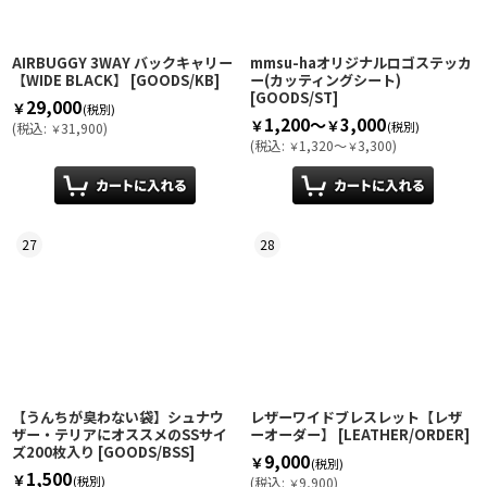
AIRBUGGY 3WAY バックキャリー
mmsu-haオリジナルロゴステッカ
【WIDE BLACK】
[
GOODS/KB
]
ー(カッティングシート)
[
GOODS/ST
]
29,000
￥
(税別)
1,200～
3,000
￥
￥
(税別)
(
税込
:
31,900
)
￥
(
税込
:
1,320～
3,300
)
￥
￥
27
28
【うんちが臭わない袋】シュナウ
レザーワイドブレスレット【レザ
ザー・テリアにオススメのSSサイ
ーオーダー】
[
LEATHER/ORDER
]
ズ200枚入り
[
GOODS/BSS
]
9,000
￥
(税別)
1,500
￥
(税別)
(
税込
:
9,900
)
￥