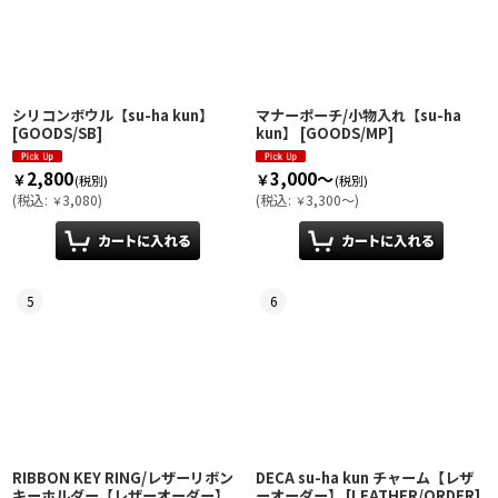
シリコンボウル【su-ha kun】
マナーポーチ/小物入れ【su-ha
[
GOODS/SB
]
kun】
[
GOODS/MP
]
2,800
3,000～
￥
￥
(税別)
(税別)
(
税込
:
3,080
)
(
税込
:
3,300～
)
￥
￥
5
6
RIBBON KEY RING/レザーリボン
DECA su-ha kun チャーム【レザ
キーホルダー【レザーオーダー】
ーオーダー】
[
LEATHER/ORDER
]