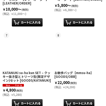
[
LEATHER/ORDER
]
5,800～
￥
(税別)
10,000～
￥
(税別)
(
税込
:
6,380～
)
￥
(
税込
:
11,000～
)
￥
7
8
KATANUKI su-ha kun SET – クッ
お散歩バッグ【mmsu-ha】
キー抜き型とトリーツ缶(限定デザ
[
GOODS/OBB
]
イン)セット
[
GOODS/KATANUKI
]
22,000
￥
(税別)
(
税込
:
24,200
)
￥
4,800
￥
(税別)
(
税込
:
5,280
)
￥