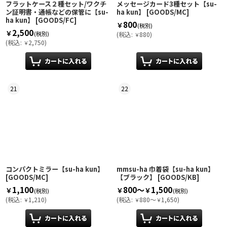
フラットケース２種セット/ワクチ
メッセージカード3種セット【su-
ン証明書・通帳などの保管に【su-
ha kun】
[
GOODS/MC
]
ha kun】
[
GOODS/FC
]
800
￥
(税別)
2,500
￥
(税別)
(
税込
:
880
)
￥
(
税込
:
2,750
)
￥
21
22
コンパクトミラー【su-ha kun】
mmsu-ha 巾着袋【su-ha kun】
[
GOODS/MC
]
【ブラック】
[
GOODS/KB
]
1,100
800～
1,500
￥
￥
￥
(税別)
(税別)
(
税込
:
1,210
)
(
税込
:
880～
1,650
)
￥
￥
￥