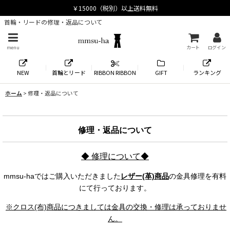
首輪・リードの修理・返品について
menu
カート
ログイン
NEW
首輪とリード
RIBBON RIBBON
GIFT
ランキング
ホーム
>
修理・返品について
修理・返品について
◆ 修理について◆
mmsu-haではご購入いただきました
レザー(革)商品
の金具修理を有料
にて行っております。
※クロス(布)商品につきましては
金具の交換・修理は承っておりませ
ん。