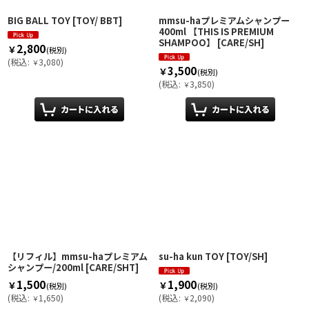
BIG BALL TOY
[
TOY/ BBT
]
mmsu-haプレミアムシャンプー
400ml 【THIS IS PREMIUM
SHAMPOO】
[
CARE/SH
]
2,800
￥
(税別)
(
税込
:
3,080
)
￥
3,500
￥
(税別)
(
税込
:
3,850
)
￥
【リフィル】mmsu-haプレミアム
su-ha kun TOY
[
TOY/SH
]
シャンプー/200ml
[
CARE/SHT
]
1,500
1,900
￥
￥
(税別)
(税別)
(
税込
:
1,650
)
(
税込
:
2,090
)
￥
￥