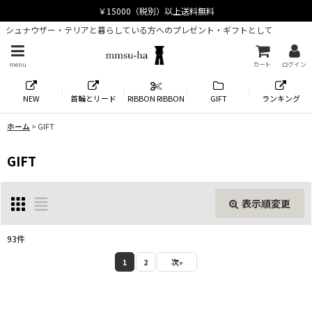
シュナウザー・テリアと暮らしている方へのプレゼント・ギフトとして
menu
カート
ログイン
NEW
首輪とリード
RIBBON RIBBON
GIFT
ランキング
ホーム
>
GIFT
GIFT
表示順変更
閉じる
93
件
表示数
:
1
2
次
»
並び順
: