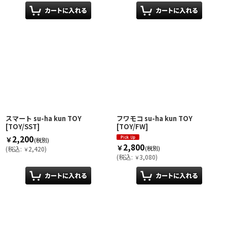
スマート su-ha kun TOY
フワモコ su-ha kun TOY
[
TOY/SST
]
[
TOY/FW
]
2,200
￥
(税別)
2,800
￥
(税別)
(
税込
:
2,420
)
￥
(
税込
:
3,080
)
￥