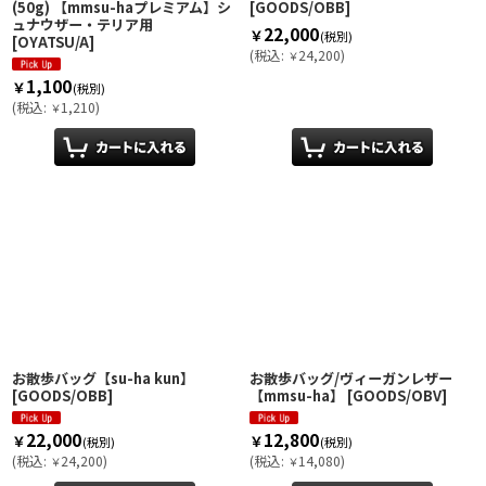
(50g) 【mmsu-haプレミアム】シ
[
GOODS/OBB
]
ュナウザー・テリア用
22,000
￥
(税別)
[
OYATSU/A
]
(
税込
:
24,200
)
￥
1,100
￥
(税別)
(
税込
:
1,210
)
￥
お散歩バッグ【su-ha kun】
お散歩バッグ/ヴィーガンレザー
[
GOODS/OBB
]
【mmsu-ha】
[
GOODS/OBV
]
22,000
12,800
￥
￥
(税別)
(税別)
(
税込
:
24,200
)
(
税込
:
14,080
)
￥
￥