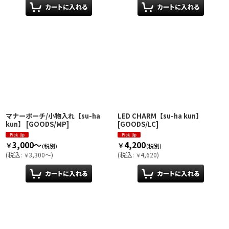
マナーポーチ/小物入れ【su-ha
LED CHARM【su-ha kun】
kun】
[
GOODS/MP
]
[
GOODS/LC
]
3,000～
4,200
￥
￥
(税別)
(税別)
(
税込
:
3,300～
)
(
税込
:
4,620
)
￥
￥