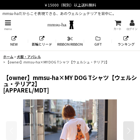
mmsu-haだからこそ表現できる、あのウェルシュテリアを背中に。
menu
カート
ログイン
NEW
首輪とリード
RIBBON RIBBON
GIFT
ランキング
ホーム
>
犬服・アパレル
>
【owner】mmsu-ha×MY DOG Tシャツ【ウェルシュ・テリア2】
【owner】mmsu-ha×MY DOG Tシャツ【ウェルシ
ュ・テリア2】
[
APPAREL/MDT
]