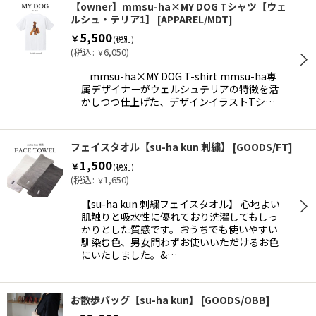
【owner】mmsu-ha×MY DOG Tシャツ【ウェ
ルシュ・テリア1】
[
APPAREL/MDT
]
5,500
￥
(税別)
(
税込
:
6,050
)
￥
mmsu-ha×MY DOG T-shirt mmsu-ha専
属デザイナーがウェルシュテリアの特徴を活
かしつつ仕上げた、デザインイラストTシ…
フェイスタオル【su-ha kun 刺繍】
[
GOODS/FT
]
1,500
￥
(税別)
(
税込
:
1,650
)
￥
【su-ha kun 刺繍フェイスタオル】 心地よい
肌触りと吸水性に優れており洗濯してもしっ
かりとした質感です。おうちでも使いやすい
馴染む色、男女問わずお使いいただけるお色
にいたしました。&…
お散歩バッグ【su-ha kun】
[
GOODS/OBB
]