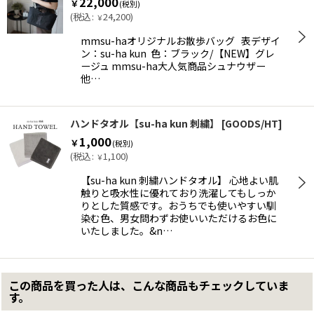
22,000
￥
(税別)
(
税込
:
24,200
)
￥
mmsu-haオリジナルお散歩バッグ 表デザイ
ン：su-ha kun 色：ブラック/【NEW】グレ
ージュ mmsu-ha大人気商品シュナウザー
他…
ハンドタオル【su-ha kun 刺繍】
[
GOODS/HT
]
1,000
￥
(税別)
(
税込
:
1,100
)
￥
【su-ha kun 刺繍ハンドタオル】 心地よい肌
触りと吸水性に優れており洗濯してもしっか
りとした質感です。おうちでも使いやすい馴
染む色、男女問わずお使いいただけるお色に
いたしました。&n…
この商品を買った人は、こんな商品もチェックしていま
す。