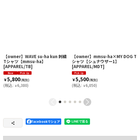
【owner】WAVE su-ha kun 刺繍
【owner】mmsu-ha×MY DOG T
Tシャツ【mmsu-ha】
シャツ【シュナウザー1】
[
APPAREL/TB
]
[
APPAREL/MDT
]
5,800
5,500
￥
￥
(税別)
(税別)
(
税込
:
6,380
)
(
税込
:
6,050
)
￥
￥
Facebookでシェア