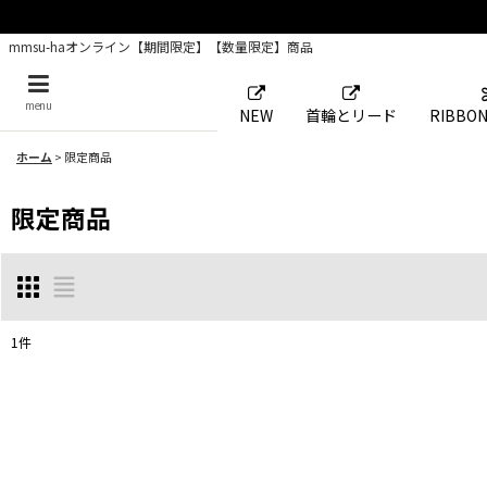
mmsu-haオンライン【期間限定】【数量限定】商品
menu
NEW
首輪とリード
RIBBON
ホーム
>
限定商品
限定商品
1
件
表示数
:
並び順
: