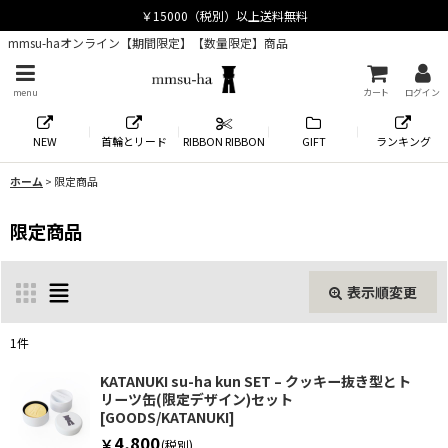
mmsu-haオンライン【期間限定】【数量限定】商品
menu
カート
ログイン
NEW
首輪とリード
RIBBON RIBBON
GIFT
ランキング
ホーム
>
限定商品
限定商品
表示順変更
閉じる
1
件
表示数
:
KATANUKI su-ha kun SET – クッキー抜き型とト
リーツ缶(限定デザイン)セット
[
GOODS/KATANUKI
]
並び順
:
4,800
￥
(税別)