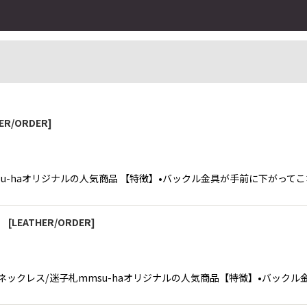
ER/ORDER
]
札 mmsu-haオリジナルの人気商品 【特徴】•バックル金具が手前に下がっ
絞り込む
】
[
LEATHER/ORDER
]
スーハーくんネックレス/迷子札mmsu-haオリジナルの人気商品【特徴】•バッ