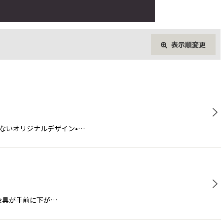
表示順変更
閉じる
てこないオリジナルデザイン•…
クル金具が手前に下が…