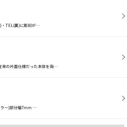
)・TEL(裏)に彫刻が…
ューアル】従来の片面仕様だった本体を両…
ラー)部分幅7ｍｍ …