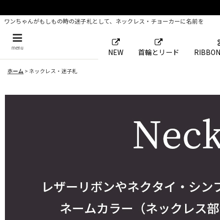
ワンちゃんがもしもの時の迷子札として、ネックレス・チョーカーに名前を
menu
NEW
首輪とリード
RIBBON
ホーム
>
ネックレス・迷子札