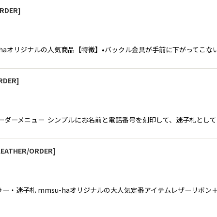
ORDER
]
msu-haオリジナルの人気商品【特徴】•バックル金具が手前に下がってこ
RDER
]
オーダーメニュー シンプルにお名前と電話番号を刻印して、迷子札とし
LEATHER/ORDER
]
ラー・迷子札 mmsu-haオリジナルの大人気定番アイテムレザーリボ