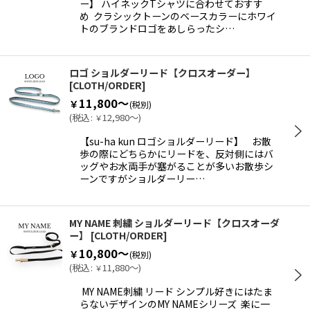
ー】 ハイネックTシャツに合わせておすす
め クラシックトーンのベースカラーにホワイ
トのブランドロゴをあしらったシ…
ロゴ ショルダーリード【クロスオーダー】
[
CLOTH/ORDER
]
11,800～
￥
(税別)
(
税込
:
12,980～
)
￥
【su-ha kun ロゴショルダーリード】 お散
歩の際にどちらかにリードを、反対側にはバ
ッグやお水両手が塞がることが多いお散歩シ
ーンですがショルダーリー…
MY NAME 刺繍 ショルダーリード【クロスオーダ
ー】
[
CLOTH/ORDER
]
10,800～
￥
(税別)
(
税込
:
11,880～
)
￥
MY NAME刺繍 リード シンプル好きにはたま
らないデザインのMY NAMEシリーズ 楽に一