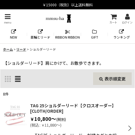
menu
カート
ログイン
NEW
首輪とリード
RIBBON RIBBON
GIFT
ランキング
ホーム
>
リード
>
ショルダーリード
【ショルダーリード】肩にかけて、お散歩できます。
表示順変更
閉じる
8
件
表示数
:
TAG 25ショルダーリード【クロスオーダー】
[
CLOTH/ORDER
]
10,800～
￥
(税別)
並び順
:
(
税込
:
11,880～
)
￥