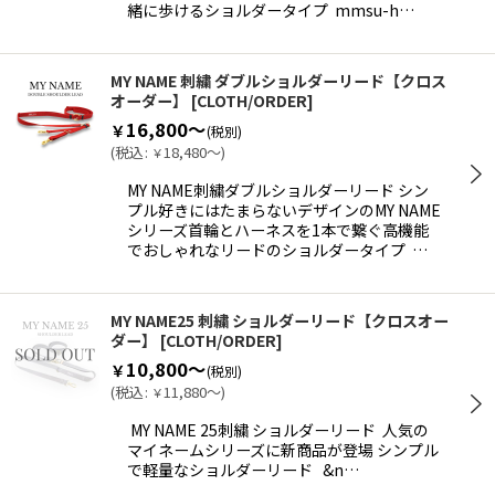
緒に歩けるショルダータイプ mmsu-h…
MY NAME 刺繍 ダブルショルダーリード【クロス
オーダー】
[
CLOTH/ORDER
]
16,800～
￥
(税別)
(
税込
:
18,480～
)
￥
MY NAME刺繍ダブルショルダーリード シン
プル好きにはたまらないデザインのMY NAME
シリーズ首輪とハーネスを1本で繋ぐ高機能
でおしゃれなリードのショルダータイプ …
MY NAME25 刺繍 ショルダーリード【クロスオー
ダー】
[
CLOTH/ORDER
]
10,800～
￥
(税別)
(
税込
:
11,880～
)
￥
MY NAME 25刺繍 ショルダーリード 人気の
マイネームシリーズに新商品が登場 シンプル
で軽量なショルダーリード &n…