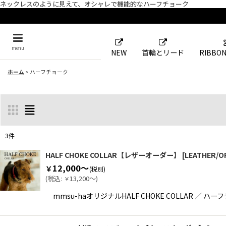
ネックレスのように見えて、オシャレで機能的なハーフチョーク
menu
NEW
首輪とリード
RIBBON
ホーム
>
ハーフチョーク
3
件
表示数
:
HALF CHOKE COLLAR【レザーオーダー】
[
LEATHER/O
12,000～
￥
(税別)
(
税込
:
13,200～
)
￥
並び順
:
mmsu-haオリジナルHALF CHOKE COLLA