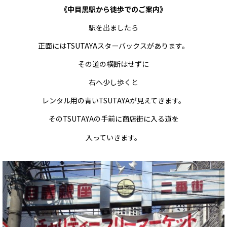
《中目黒駅から徒歩でのご案内》
駅を出ましたら
正面には
TSUTAYA
スターバックスがあります。
その道の横断はせずに
右へ少し歩くと
レンタル用の青い
TSUTAYA
が見えてきます。
その
TSUTAYA
の手前に商店街に入る道を
入っていきます。