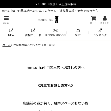
mmsu-ha中目黒本店へのお車での行き方・近隣駐車場・徒歩での行き方
menu
カート
ログイン
NEW
首輪とリード
RIBBON RIBBON
GIFT
ランキング
ホーム
>
中目黒本店への行き方（車・徒歩）
mmsu-ha中目黒本店へお越しの方へ
《お車でお越しの方へ》
店舗前の道が狭く、駐車スペースもない為