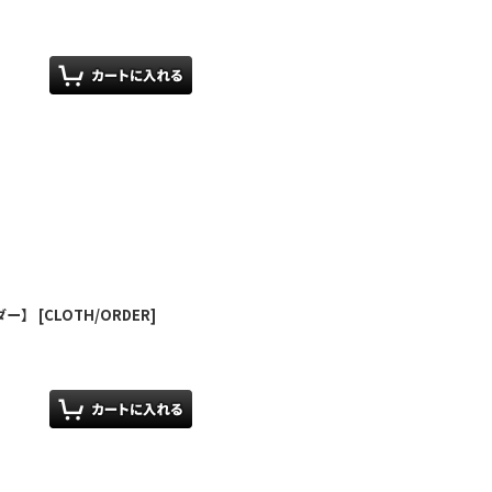
ダー】
[
CLOTH/ORDER
]