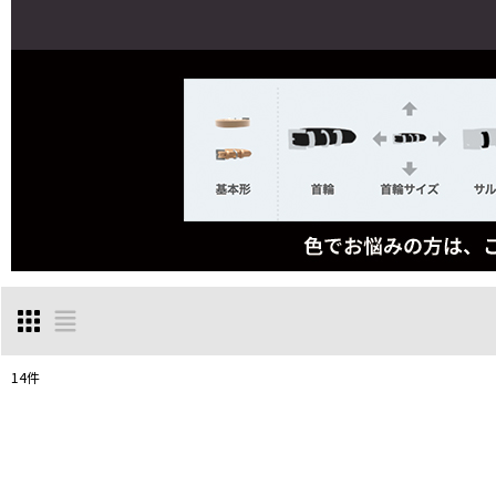
14
件
表示数
:
並び順
: