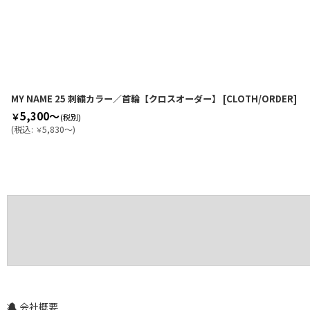
MY NAME 25 刺繍カラー／首輪【クロスオーダー】
[
CLOTH/ORDER
]
5,300～
￥
(税別)
(
税込
:
5,830～
)
￥
会社概要