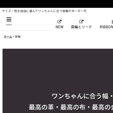
サイズ・色を自由に選んでワンちゃんに合う首輪がオーダー可
menu
NEW
首輪とリード
RIBBON
ホーム
>
首輪