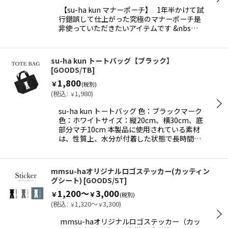
【su-ha kun マナーポーチ】 1年半かけて試
行錯誤して仕上がった究極のマナーポーチ是
非使っていただきたいアイテムです &nbs…
su-ha kun トートバッグ【ブラック】
[
GOODS/TB
]
1,800
￥
(税別)
(
税込
:
1,980
)
￥
su-ha kun トートバッグ 色：ブラックマーク
色：ホワイトサイズ：縦20cm、横30cm、底
部分マチ10cm 本製品に使用されている素材
は、性質上、水分が付着した状態で長時間…
mmsu-haオリジナルロゴステッカー(カッティン
グシート)
[
GOODS/ST
]
1,200～
3,000
￥
￥
(税別)
(
税込
:
1,320～
3,300
)
￥
￥
mmsu-haオリジナルロゴステッカー（カッ