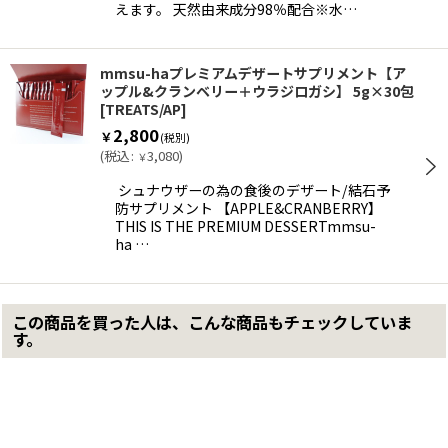
えます。 天然由来成分98％配合※水…
mmsu-haプレミアムデザートサプリメント【ア
ップル&クランベリー＋ウラジロガシ】 5g×30包
[
TREATS/AP
]
2,800
￥
(税別)
(
税込
:
3,080
)
￥
シュナウザーの為の食後のデザート/結石予
防サプリメント 【APPLE&CRANBERRY】
THIS IS THE PREMIUM DESSERTmmsu-
ha …
この商品を買った人は、こんな商品もチェックしていま
す。