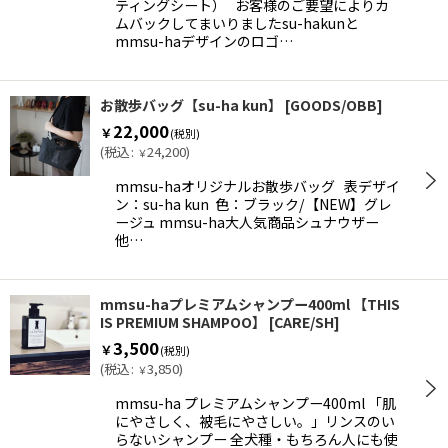
ティングシート） お客様のご要望によりカ
ムバックしてまいりましたsu-hakunと
mmsu-haデザインのロゴ…
お散歩バッグ【su-ha kun】
[
GOODS/OBB
]
22,000
￥
(税別)
(
税込
:
24,200
)
￥
mmsu-haオリジナルお散歩バッグ 表デザイ
ン：su-ha kun 色：ブラック/【NEW】グレ
ージュ mmsu-ha大人気商品シュナウザー
他…
mmsu-haプレミアムシャンプー400ml 【THIS
IS PREMIUM SHAMPOO】
[
CARE/SH
]
3,500
￥
(税別)
(
税込
:
3,850
)
￥
mmsu-ha プレミアムシャンプー400ml 「肌
にやさしく、被毛にやさしい。」リンスのい
らないシャンプー 全犬種・もちろん人にも使