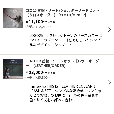
ロゴ25 首輪・リード/ショルダーリードセット
【クロスオーダー】
[
CLOTH/ORDER
]
11,100～
￥
(税別)
(
税込
:
12,210～
)
￥
LOGO25 クラシックトーンのベースカラーに
ホワイトのブランドロゴをあしらったシンプ
ルなデザイン シンプル…
LEATHER 首輪・リードセット【レザーオーダ
ー】
[
LEATHER/ORDER
]
23,000～
￥
(税別)
(
税込
:
25,300～
)
￥
mmsu-haTHIS IS LEATHER COLLAR ＆
LEASH & SET「シンプルな高級感、ワンちゃ
んとのお散歩のお供に。」 革の色・金具の
色・サイズをお好みに合わ…