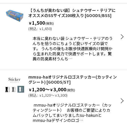
【うんちが臭わない袋】シュナウザー・テリアに
オススメのSSサイズ200枚入り
[
GOODS/BSS
]
1,500
￥
(税別)
(
税込
:
1,650
)
￥
本当に臭わない袋 シュナウザー・テリアのう
んちを拾うのにちょうど良いサイズの袋で
す。 うんちの後もお散歩快適医療向け開発か
ら生まれた防臭力で快適サポートします。驚
異の防臭素材うんち…
mmsu-haオリジナルロゴステッカー(カッティン
グシート)
[
GOODS/ST
]
1,200～
3,000
￥
￥
(税別)
(
税込
:
1,320～
3,300
)
￥
￥
mmsu-haオリジナルロゴステッカー（カッ
ティングシート） お客様のご要望によりカ
ムバックしてまいりましたsu-hakunと
mmsu-haデザインのロゴ…