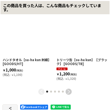
この商品を買った人は、こんな商品もチェックしていま
す。
ハンドタオル【su-ha kun 刺繍】
トリーツ缶【su-ha kun】【ブラッ
[
GOODS/HT
]
ク】
[
GOODS/TB
]
1,000
￥
(税別)
1,200
￥
(
税込
:
1,100
)
(税別)
￥
(
税込
:
1,320
)
￥
Facebookでシェア