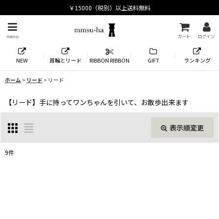
menu
カート
ログイン
NEW
首輪とリード
RIBBON RIBBON
GIFT
ランキング
ホーム
>
リード
>
リード
【リード】手に持ってワンちゃんを引いて、お散歩出来ます
表示順変更
閉じる
9
件
表示数
:
並び順
: