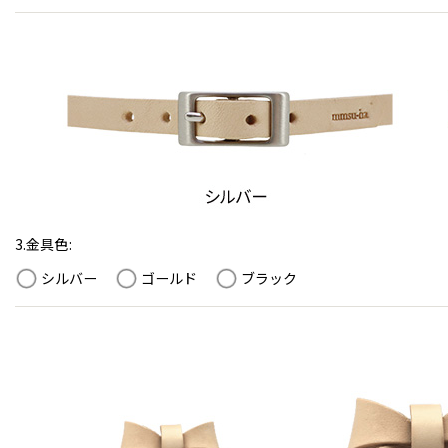
3.金具色
:
シルバー
ゴールド
ブラック