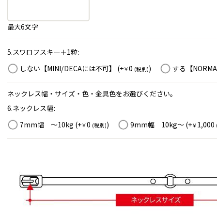
最大6文字
5.スワロフスキー＋1粒
:
しない【MINI/DECAには不可】
(+
0
)
する【NORM
￥
(税別)
ネックレス幅・サイズ・色・金具色をお選びください。
6.ネックレス幅
:
7mm幅 ～10kg
(+
0
)
9mm幅 10kg～
(+
1,000
￥
(税別)
￥