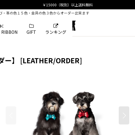
選び・革の色１５色・金具の色３色からオーダー出来ます
 RIBBON
GIFT
ランキング
ーダー】
[
LEATHER/ORDER
]