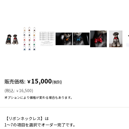
15,000
販売価格
:
￥
(税別)
(
税込
:
16,500
)
￥
オプションにより価格が変わる場合もあります。
【リボンネックレス】は
1〜7の項目を選択でオーダー完了です。