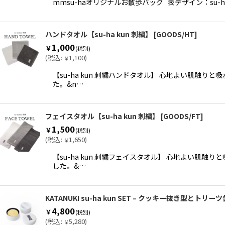
mmsu-haオリジナルお散歩バッグ 表デザイン：su-h
ハンドタオル【su-ha kun 刺繍】
[
GOODS/HT
]
1,000
￥
(税別)
(
税込
:
1,100
)
￥
【su-ha kun 刺繍ハンドタオル】 心地よい肌
た。&n…
フェイスタオル【su-ha kun 刺繍】
[
GOODS/FT
]
1,500
￥
(税別)
(
税込
:
1,650
)
￥
【su-ha kun 刺繍フェイスタオル】 心地よい
した。&…
KATANUKI su-ha kun SET – クッキー抜き型とト
4,800
￥
(税別)
(
税込
:
5,280
)
￥