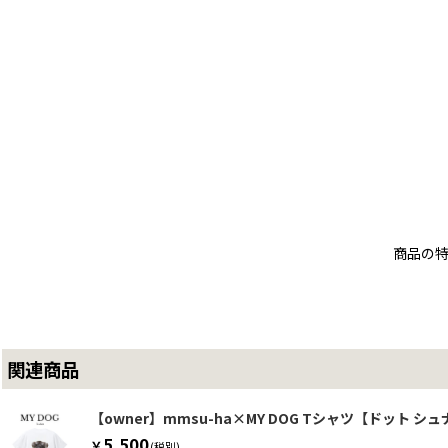
商品の
関連商品
【owner】mmsu-ha×MY DOG Tシャツ【ドット シ
5,500
￥
(税別)