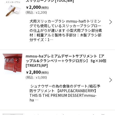
スリッカーブラシ
[
TOOL/BR
]
2,000
￥
(税別)
(
税込
:
2,200
)
￥
犬用スリッカーブラシ mmsu-haのトリミン
グでも使用しているスリッカーブラシブロー
の仕上がりが違います 小型犬用ブラシ部分素
材：軽量アルミ製持ち手部分：木製ブラシ部
分サイズ：1…
mmsu-haプレミアムデザートサプリメント【ア
ップル&クランベリー＋ウラジロガシ】 5g×30包
[
TREATS/AP
]
2,800
￥
(税別)
(
税込
:
3,080
)
￥
シュナウザーの為の食後のデザート/結石予
防サプリメント 【APPLE&CRANBERRY】
THIS IS THE PREMIUM DESSERTmmsu-
ha …