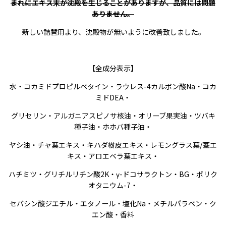
まれにエキス末が沈殿を生じることがありますが、品質には問題
ありません。
新しい詰替用より、沈殿物が無いように改善致しました。
【全成分表示】
水・コカミドプロピルベタイン・ラウレス-4カルボン酸Na・コカ
ミドDEA・
グリセリン・アルガニアスピノサ核油・オリーブ果実油・ツバキ
種子油・ホホバ種子油・
ヤシ油・チャ葉エキス・キハダ樹皮エキス・レモングラス葉/茎エ
キス・アロエベラ葉エキス・
ハチミツ・グリチルリチン酸2K・γ-ドコサラクトン・BG・ポリク
オタニウム-7・
セバシン酸ジエチル・エタノール・塩化Na・メチルパラベン・ク
エン酸・香料