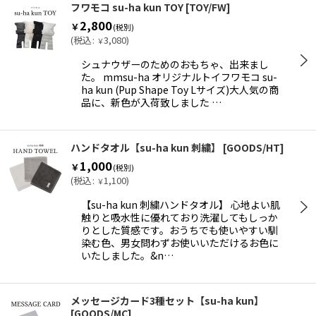
フワモコ su-ha kun TOY
[
TOY/FW
]
2,800
￥
(税別)
(
税込
:
3,080
)
￥
シュナウザーのためのおもちゃ、出来まし
た。 mmsu-ha オリジナルトイフワモコ su-
ha kun (Pup Shape Toy Lサイズ)大人気の商
品に、新色が入荷致しました …
ハンドタオル【su-ha kun 刺繍】
[
GOODS/HT
]
1,000
￥
(税別)
(
税込
:
1,100
)
￥
【su-ha kun 刺繍ハンドタオル】 心地よい肌
触りと吸水性に優れており洗濯してもしっか
りとした質感です。おうちでも使いやすい馴
染む色、男女問わずお使いいただけるお色に
いたしました。&n…
メッセージカード3種セット【su-ha kun】
[
GOODS/MC
]