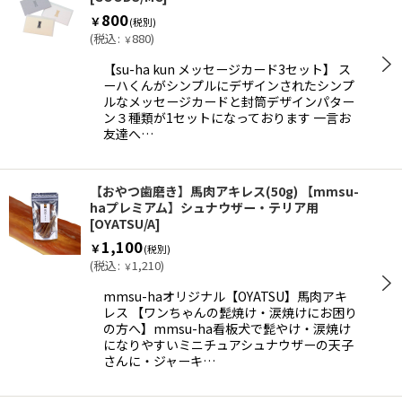
800
￥
(税別)
(
税込
:
880
)
￥
【su-ha kun メッセージカード3セット】 ス
ーハくんがシンプルにデザインされたシンプ
ルなメッセージカードと封筒デザインパター
ン３種類が1セットになっております 一言お
友達へ…
【おやつ歯磨き】馬肉アキレス(50g) 【mmsu-
haプレミアム】シュナウザー・テリア用
[
OYATSU/A
]
1,100
￥
(税別)
(
税込
:
1,210
)
￥
mmsu-haオリジナル【OYATSU】馬肉アキ
レス 【ワンちゃんの髭焼け・涙焼けにお困り
の方へ】mmsu-ha看板犬で髭やけ・涙焼け
になりやすいミニチュアシュナウザーの天子
さんに・ジャーキ…