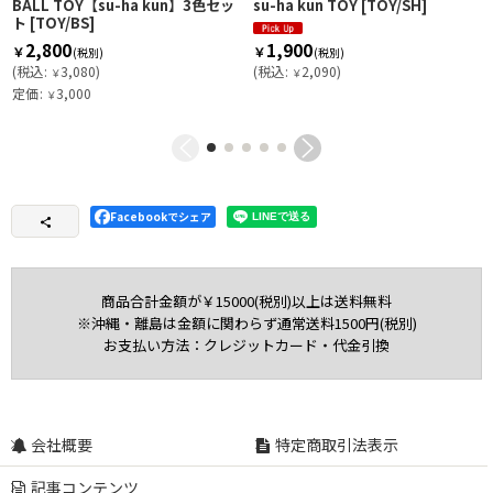
BALL TOY【su-ha kun】3色セッ
su-ha kun TOY
[
TOY/SH
]
ト
[
TOY/BS
]
2,800
1,900
￥
￥
(税別)
(税別)
(
税込
:
3,080
)
(
税込
:
2,090
)
￥
￥
定価
:
3,000
￥
Facebookでシェア
商品合計金額が￥15000(税別)以上は送料無料
※沖縄・離島は金額に関わらず通常送料1500円(税別)
お支払い方法：クレジットカード・代金引換
会社概要
特定商取引法表示
記事コンテンツ