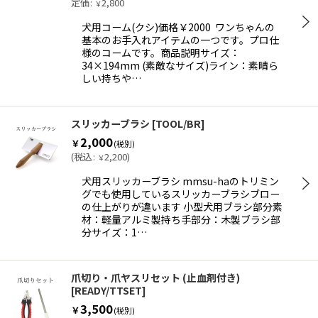
定価
:
2,800
￥
犬用コーム(クシ)価格￥2000 ワンちゃんの
基本のお手入れアイテムの一つです。プロ仕
様のコームです。商品説明サイズ：
34×194mm (素敵なサイズ)ライン：素晴ら
しい持ちや…
スリッカーブラシ
[
TOOL/BR
]
2,000
￥
(税別)
(
税込
:
2,200
)
￥
犬用スリッカーブラシ mmsu-haのトリミン
グでも使用しているスリッカーブラシブロー
の仕上がりが違います 小型犬用ブラシ部分素
材：軽量アルミ製持ち手部分：木製ブラシ部
分サイズ：1…
爪切り・爪ヤスリセット (止血剤付き)
[
READY/TTSET
]
3,500
￥
(税別)