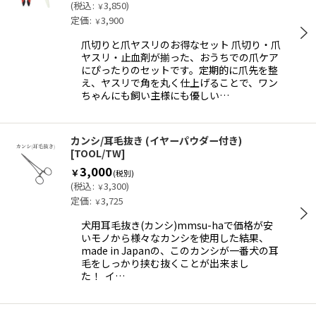
(
税込
:
3,850
)
￥
定価
:
3,900
￥
爪切りと爪ヤスリのお得なセット 爪切り・爪
ヤスリ・止血剤が揃った、おうちでの爪ケア
にぴったりのセットです。定期的に爪先を整
え、ヤスリで角を丸く仕上げることで、ワン
ちゃんにも飼い主様にも優しい…
カンシ/耳毛抜き (イヤーパウダー付き)
[
TOOL/TW
]
3,000
￥
(税別)
(
税込
:
3,300
)
￥
定価
:
3,725
￥
犬用耳毛抜き(カンシ)mmsu-haで価格が安
いモノから様々なカンシを使用した結果、
made in Japanの、このカンシが一番犬の耳
毛をしっかり挟む抜くことが出来まし
た！ イ…