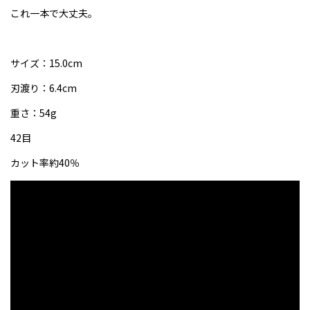
これ一本で大丈夫。
サイズ：15.0cm
刃渡り：6.4cm
重さ：54g
42目
カット率約40％