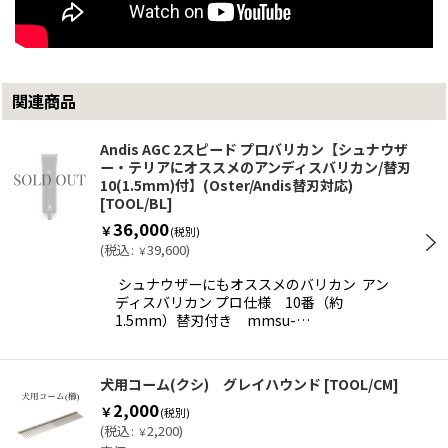
関連商品
Andis AGC 2スピード プロバリカン【シュナウザ
ー・テリアにオススメのアンディスバリカン/替刃
10(1.5mm)付】(Oster/Andis替刃対応)
[
TOOL/BL
]
36,000
￥
(税別)
(
税込
:
39,600
)
￥
シュナウザーにもオススメのバリカン アン
ディスバリカン プロ仕様 10番（約
1.5mm）替刃付き mmsu-…
犬用コーム(クシ) グレイハウンド
[
TOOL/CM
]
2,000
￥
(税別)
(
税込
:
2,200
)
￥