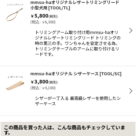
mmsu-haオリジナルレザートリミングリード
小型犬用
[
TOOL/TL
]
5,800
￥
(税別)
(
税込
:
6,380
)
￥
トリミングアーム取り付け用mmsu-haオリ
ジナルレザートリミングリード トリミングの
時の第三の手。ワンちゃんを安定させる為、
トリミングテーブルのアームに取り付けるリ
ードです。
mmsu-haオリジナル シザーケース
[
TOOL/SC
]
3,800
￥
(税別)
(
税込
:
4,180
)
￥
シザーが一丁入る 最高級レザーを使用したシ
ザーケース
この商品を買った人は、こんな商品もチェックしていま
す。