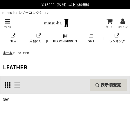
mmsu-ha レザーコレクション
menu
カート
ログイン
NEW
首輪とリード
RIBBON RIBBON
GIFT
ランキング
ホーム
>
LEATHER
LEATHER
表示順変更
閉じる
39
件
表示数
:
並び順
: