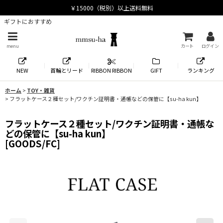
ギフトにおすすめ
menu
カート
ログイン
NEW
首輪とリード
RIBBON RIBBON
GIFT
ランキング
ホーム
>
TOY・雑貨
>
フラットケース２種セット/ワクチン証明書・通帳などの保管に【su-ha kun】
フラットケース２種セット/ワクチン証明書・通帳な
どの保管に【su-ha kun】
[
GOODS/FC
]