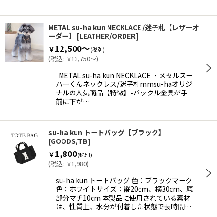
METAL su-ha kun NECKLACE /迷子札【レザーオ
ーダー】
[
LEATHER/ORDER
]
12,500～
￥
(税別)
(
税込
:
13,750～
)
￥
METAL su-ha kun NECKLACE ・メタルスー
ハーくんネックレス/迷子札mmsu-haオリジ
ナルの人気商品【特徴】•バックル金具が手
前に下が…
su-ha kun トートバッグ【ブラック】
[
GOODS/TB
]
1,800
￥
(税別)
(
税込
:
1,980
)
￥
su-ha kun トートバッグ 色：ブラックマーク
色：ホワイトサイズ：縦20cm、横30cm、底
部分マチ10cm 本製品に使用されている素材
は、性質上、水分が付着した状態で長時間…