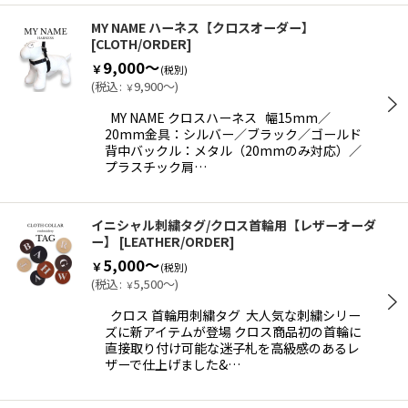
MY NAME ハーネス【クロスオーダー】
[
CLOTH/ORDER
]
9,000～
￥
(税別)
(
税込
:
9,900～
)
￥
MY NAME クロスハーネス 幅15mm／
20mm金具：シルバー／ブラック／ゴールド
背中バックル：メタル（20mmのみ対応）／
プラスチック肩…
イニシャル刺繍タグ/クロス首輪用【レザーオーダ
ー】
[
LEATHER/ORDER
]
5,000～
￥
(税別)
(
税込
:
5,500～
)
￥
クロス 首輪用刺繍タグ 大人気な刺繍シリー
ズに新アイテムが登場 クロス商品初の首輪に
直接取り付け可能な迷子札を高級感のあるレ
ザーで仕上げました&…