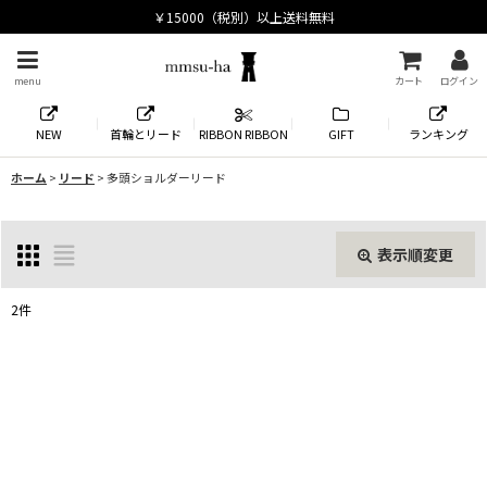
menu
カート
ログイン
NEW
首輪とリード
RIBBON RIBBON
GIFT
ランキング
ホーム
>
リード
>
多頭ショルダーリード
表示順変更
閉じる
2
件
表示数
:
並び順
:
絞り込む