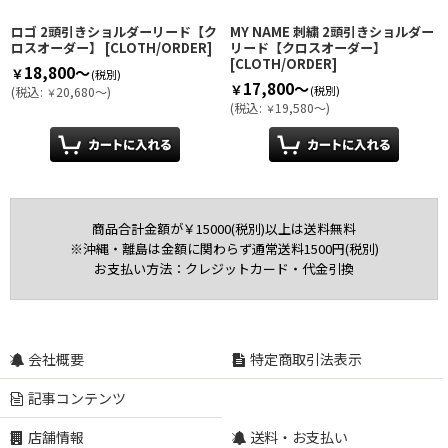
ロゴ 2頭引きショルダーリード【ク
MY NAME 刺繍 2頭引きショルダー
ロスオーダー】
[
CLOTH/ORDER
]
リード【クロスオーダー】
[
CLOTH/ORDER
]
18,800～
￥
(税別)
17,800～
￥
(税別)
(
税込
:
20,680～
)
￥
(
税込
:
19,580～
)
￥
商品合計金額が￥15000(税別)以上は送料無料
※沖縄・離島は金額に関わらず通常送料1500円(税別)
お支払い方法：クレジットカード・代金引換
会社概要
特定商取引法表示
記事コンテンツ
店舗情報
送料・お支払い