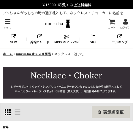
ワンちゃんがもしもの時の迷子札として、ネックレス・チョーカーに名前を
menu
カート
ログイン
NEW
首輪とリード
RIBBON RIBBON
GIFT
ランキング
ホーム
>
mmsu-ha オススメ商品
>
ネックレス・迷子札
表示順変更
閉じる
0
件