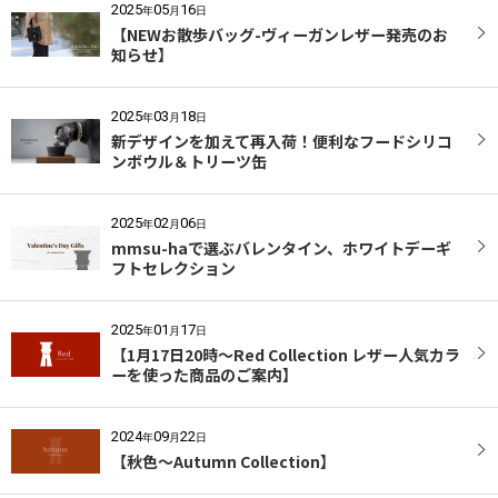
2025
05
16
年
月
日
【NEWお散歩バッグ-ヴィーガンレザー発売のお
知らせ】
2025
03
18
年
月
日
新デザインを加えて再入荷！便利なフードシリコ
ンボウル＆トリーツ缶
2025
02
06
年
月
日
mmsu-haで選ぶバレンタイン、ホワイトデーギ
フトセレクション
2025
01
17
年
月
日
【1月17日20時〜Red Collection レザー人気カラ
ーを使った商品のご案内】
2024
09
22
年
月
日
【秋色〜Autumn Collection】