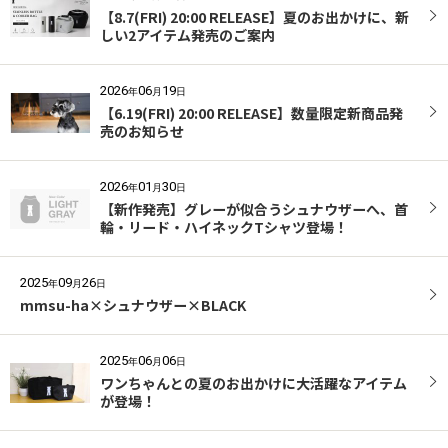
【8.7(FRI) 20:00 RELEASE】夏のお出かけに、新
しい2アイテム発売のご案内
2026
06
19
年
月
日
【6.19(FRI) 20:00 RELEASE】数量限定新商品発
売のお知らせ
2026
01
30
年
月
日
【新作発売】グレーが似合うシュナウザーへ、首
輪・リード・ハイネックTシャツ登場！
2025
09
26
年
月
日
mmsu-ha×シュナウザー×BLACK
2025
06
06
年
月
日
ワンちゃんとの夏のお出かけに大活躍なアイテム
が登場！