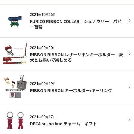
2021
10
26
年
月
日
FURICO RIBBON COLLAR シュナウザー パピ
ー首輪
2021
09
20
年
月
日
RIBBON RIBBON レザーリボンキーホルダー 愛
犬とお揃いで楽しめる
2021
09
19
年
月
日
RIBBON RIBBON キーホルダー/キーリング
2021
09
17
年
月
日
DECA su-ha kun チャーム ギフト