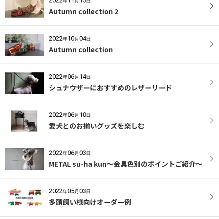
2022
11
15
年
月
日
Autumn collection 2
2022
10
04
年
月
日
Autumn collection
2022
06
14
年
月
日
シュナウザーにおすすめのレザーリード
2022
06
10
年
月
日
愛犬とのお揃いグッズを楽しむ
2022
06
03
年
月
日
METAL su-ha kun〜金具色別のポイントご紹介〜
2022
05
03
年
月
日
多頭飼い様向けオーダー例