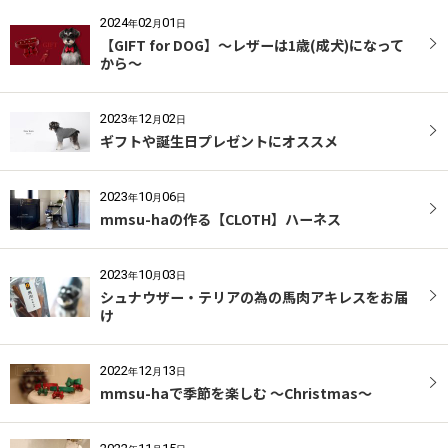
2024
02
01
年
月
日
【GIFT for DOG】〜レザーは1歳(成犬)になって
から〜
2023
12
02
年
月
日
ギフトや誕生日プレゼントにオススメ
2023
10
06
年
月
日
mmsu-haの作る【CLOTH】ハーネス
2023
10
03
年
月
日
シュナウザー・テリアの為の馬肉アキレスをお届
け
2022
12
13
年
月
日
mmsu-haで季節を楽しむ 〜Christmas〜