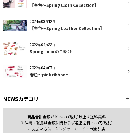
【春色〜Spring Cloth Collection】
2024
03
12
年
月
日
【春色〜Spring Leather Collection】
2022
04
22
年
月
日
Spring colorのご紹介
2022
04
07
年
月
日
春色〜pink ribbon〜
NEWSカテゴリ
全記事
商品合計金額が￥15000(税別)以上は送料無料
※沖縄・離島は金額に関わらず通常送料1500円(税別)
Miniature Schnauzer
お支払い方法：クレジットカード・代金引換