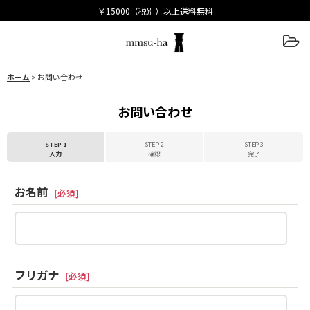
ホーム
>
お問い合わせ
お問い合わせ
STEP 1
STEP 2
STEP 3
入力
確認
完了
お名前
[
必須
]
フリガナ
[
必須
]